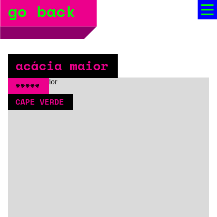
go back
bio
social media
press
acácia maior
booking
*****
CAPE VERDE